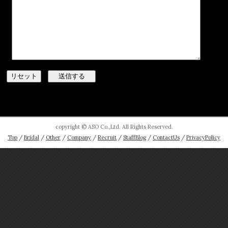
copyright © ASO Co.,Ltd. All Rights Reserved.
Top
/
Bridal
/
Other
/
Company
/
Recruit
/
StaffBlog
/
ContactUs
/
PrivacyPolicy